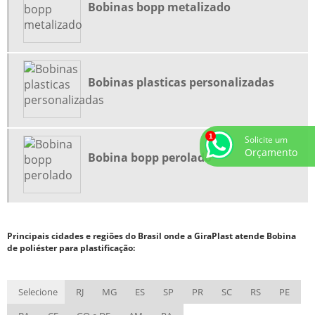
Bobinas bopp metalizado
SACO COM FITA ADESIVA
SACOLA ALÇA CAMISETA
SACOLA ALÇA FITA
Bobinas plasticas personalizadas
SACOLA ALÇA FITA PERSONALIZADA
SACOLA ALÇA VAZADA PERSONALIZADA
SACOLA DE PAPEL ALÇA CORDÃO
Solicite um
Orçamento
SACOLA DE PAPEL PERSONALIZADA PARA LOJA
Bobina bopp perolado
SACOLA KRAFT COM ALÇA DE CORDÃO
SACOLA PLASTICA ALÇA CAMISETA
SACOLA PLASTICA ALÇA FITA
Principais cidades e regiões do Brasil onde a GiraPlast atende Bobina
SACOLA PLASTICA CINZA
de poliéster para plastificação:
SACOLA PLÁSTICA OXI BIODEGRADÁVEL
SACOLAS OXIBIODEGRADÁVEIS
Selecione
RJ
MG
ES
SP
PR
SC
RS
PE
SACOLAS PADRÃO PREFEITURA