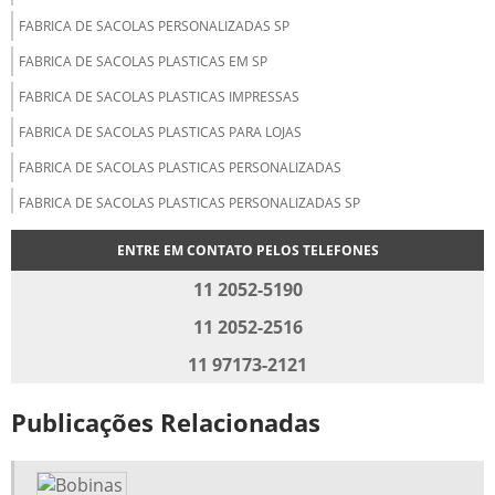
FABRICA DE SACOLAS PERSONALIZADAS SP
FABRICA DE SACOLAS PLASTICAS EM SP
FABRICA DE SACOLAS PLASTICAS IMPRESSAS
FABRICA DE SACOLAS PLASTICAS PARA LOJAS
FABRICA DE SACOLAS PLASTICAS PERSONALIZADAS
FABRICA DE SACOLAS PLASTICAS PERSONALIZADAS SP
FABRICA DE SACOLAS PROMOCIONAIS
ENTRE EM CONTATO PELOS TELEFONES
FABRICANTE DE SACOS PLÁSTICOS
11 2052-5190
FABRICANTES DE SACOS DE PAPEL KRAFT
11 2052-2516
FORNECEDOR DE SACO PLASTICO
11 97173-2121
FORNECEDOR DE SACOLAS DE PAPEL KRAFT
Publicações Relacionadas
FORNECEDORES DE BOBINAS PLASTICAS
INDUSTRIA DE SACOLAS IMPRESSAS
INDUSTRIA DE SACOLAS PERSONALIZADAS