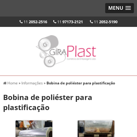
MENU
11
2052-2516
11
97173-2121
11
2052-5190
Home
»
Informações
»
Bobina de poliéster para plastificação
Bobina de poliéster para
plastificação