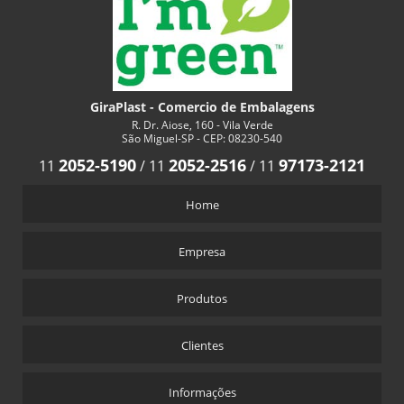
SACOLAS TIMBRADAS
SACOS PLASTICOS COM FITA ADESIVA
SACOS PP COM FITA ADESIVA
GiraPlast - Comercio de Embalagens
BOBINA PLASTICA BOPP
R. Dr. Aiose, 160 - Vila Verde
São Miguel-SP - CEP: 08230-540
SACOLA ALÇA CAMISETA PERSONALIZADA
2052-5190
2052-2516
97173-2121
11
/
11
/
11
SACOLA ALÇA FITA PREÇO
SACOLA OXI BIODEGRADÁVEL PREÇO
Home
BOBINA DE POLIESTER PARA PLASTIFICAÇÃO
Empresa
Produtos
Clientes
Informações