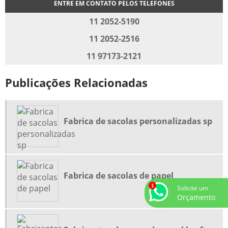
ENTRE EM CONTATO PELOS TELEFONES
FABRICANTE DE SACOS PLÁSTICOS
11 2052-5190
FABRICANTES DE SACOS DE PAPEL KRAFT
11 2052-2516
FORNECEDOR DE SACO PLASTICO
11 97173-2121
FORNECEDOR DE SACOLAS DE PAPEL KRAFT
Publicações Relacionadas
FORNECEDORES DE BOBINAS PLASTICAS
INDUSTRIA DE SACOLAS IMPRESSAS
INDUSTRIA DE SACOLAS PERSONALIZADAS
Fabrica de sacolas personalizadas sp
SACO COM FITA ADESIVA
SACOLA ALÇA CAMISETA
SACOLA ALÇA FITA
Fabrica de sacolas de papel
SACOLA ALÇA FITA PERSONALIZADA
Solicite um
SACOLA ALÇA VAZADA PERSONALIZADA
Orçamento
SACOLA DE PAPEL ALÇA CORDÃO
SACOLA DE PAPEL PERSONALIZADA PARA LOJA