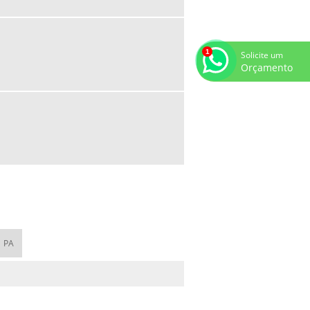
PARA LOJA
SACOLA KRAFT COM ALÇA DE CORDÃO
SACOLA PLASTICA ALÇA CAMISETA
Solicite um
Orçamento
SACOLA PLASTICA ALÇA FITA
SACOLA PLASTICA CINZA
SACOLA PLÁSTICA OXI BIODEGRADÁVEL
SACOLAS OXIBIODEGRADÁVEIS
SACOLAS PADRÃO PREFEITURA
SACOLAS PERSONALIZADAS PARA LOJAS
SP
SACOLAS PLASTICAS IMPRESSAS
SACOLAS PLASTICAS PERSONALIZADAS
PA
PARA LOJAS
SACOLAS PLASTICAS PREFEITURA
SACOLAS PLASTICAS TIMBRADAS