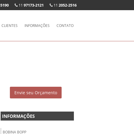
-5190
11
97173-2121
11
2052-2516
CLIENTES
INFORMAÇÕES
CONTATO
Envie seu Orçamento
INFORMAÇÕES
BOBINA BOPP