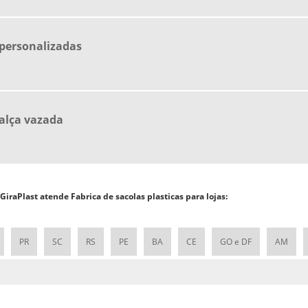
 personalizadas
 alça vazada
 GiraPlast atende Fabrica de sacolas plasticas para lojas:
PR
SC
RS
PE
BA
CE
GO e DF
AM